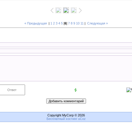
« Предыдущая
|
1
2
3
4
5
[
6
]
7
8
9
10
11
|
Следующая »
Copyright MyCorp © 2026
Бесплатный хостинг
uCoz