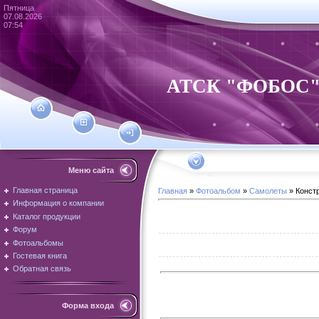
Пятница
07.08.2026
07:54
АТСК "ФОБОС" - 
Меню сайта
Главная страница
Главная
»
Фотоальбом
»
Самолеты
» Конст
Информация о компании
Каталог продукции
Форум
Фотоальбомы
Гостевая книга
Обратная связь
Форма входа