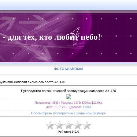
для тех, кто любит небо!
ФОТОАЛЬБОМЫ
руктивно-силовая схема самолета АК-470
Руководство по технической эксплуатации самолета АК-470
Просмотров
: 3855 |
Размеры
: 1075x1500px/120.0Kb
Дата
: 12.12.2011 |
Добавил
:
Fobos
Просмотреть фотографию в реальном размере
Рейтинг
:
0.0
/
0