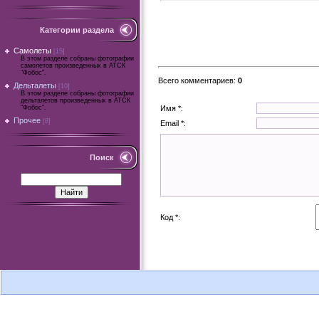
Категории раздела
Самолеты
[15]
В этом разделе собраны фотографии
самолетов произведенных в АТСК
"Фобос".
Всего комментариев
:
0
Дельталеты
[10]
В этом разделе собраны фотографии
дельталетов произведенных в АТСК
"Фобос".
Имя *:
Прочее
[8]
Email *:
Поиск
Код *: