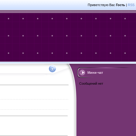
Приветствую Вас
Гость
|
RSS
Мини-чат