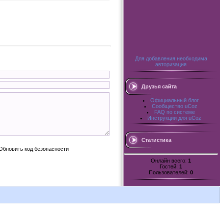
Для добавления необходима
авторизация
Друзья сайта
Официальный блог
Сообщество uCoz
FAQ по системе
Инструкции для uCoz
Статистика
Онлайн всего:
1
Гостей:
1
Пользователей:
0