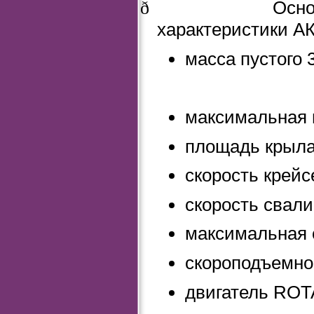
Осно
ð
характеристики АК
масса пустого 3
максимальная в
площадь крыла
скорость крейс
скорость свали
максимальная с
скороподъемнос
двигатель ROT