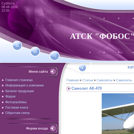
Суббота
08.08.2026
22:05
АТСК "ФОБОС" - 
КА
Меню сайта
Главная страница
Главная
»
Статьи
»
Самолеты
»
Самолеты
Информация о компании
Самолет АК-470
Каталог продукции
Форум
Фотоальбомы
Гостевая книга
Обратная связь
Форма входа