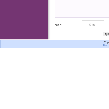
Код *:
Cop
Бесп