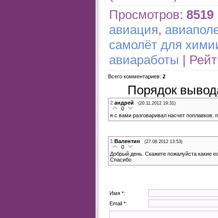
Просмотров
:
8519
авиация
,
авиапол
самолёт для хими
авиаработы
|
Рейт
Всего комментариев
:
2
Порядок вывод
2
андрей
(20.11.2012 19:31)
0
я с вами разговаривал насчет поплавков.
1
Валентин
(27.08.2012 13:53)
0
Добрый день. Скажите пожалуйста какие ес
Спасибо
Имя *:
Email *: