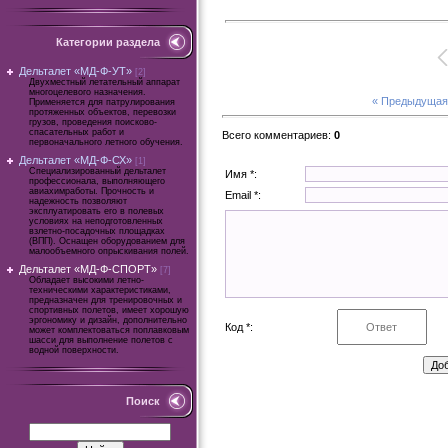
Категории раздела
Дельталет «МД-Ф-УТ»
[2]
Двухместный летательный аппарат
многоцелевого назначения.
« Предыдущая
Применяется для патрулирования
протяженных объектов, перевозки
грузов, проведения поисково-
спасательных работ и
Всего комментариев
:
0
первоначального летного обучения.
Дельталет «МД-Ф-СХ»
[1]
Специализированный дельталет
Имя *:
профессионала, выполняющего
авиахимработы. Прочность и
Email *:
надежность позволяют
эксплуатировать его в полевых
условиях на неподготовленных
взлетно-посадочных площадках
(ВПП). Оснащен оборудованием для
малообъемного опрыскивания полей.
Дельталет «МД-Ф-СПОРТ»
[7]
Обладает высокими летно-
техническими характеристиками,
предназначен для тренировочных и
спортивных полетов, имеет хорошую
эргономику и дизайн, дополнительно
Код *:
может комплектоваться поплавковым
шасси для выполнение полетов с
водной поверхности.
Поиск