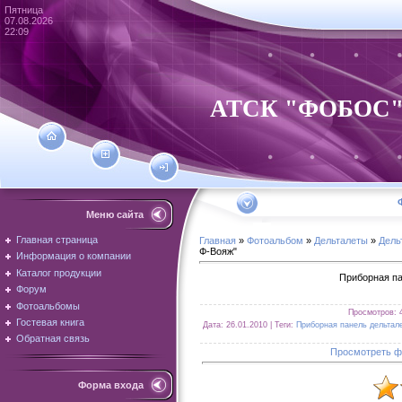
Пятница
07.08.2026
22:09
АТСК "ФОБОС" - 
Меню сайта
Главная страница
Главная
»
Фотоальбом
»
Дельталеты
»
Дель
Ф-Вояж"
Информация о компании
Каталог продукции
Приборная па
Форум
Фотоальбомы
Просмотров
: 
Гостевая книга
Дата
: 26.01.2010 |
Теги
:
Приборная панель дельтал
Обратная связь
Просмотреть ф
Форма входа